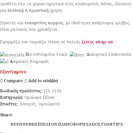
Διαθέτει όλα τα χαρακτηριστικά ενός αληθοφανές πέους, ιδανικός
για
κολπική ή πρωκτική
χρήση.
Σφικτός και
εύκαμπτος κορμός
, με ιδιαίτερες ανάγλυφες φλέβες,
είναι μαλακός όσο χρειάζεται.
Εφαρμόζει και ταιριάζει τέλεια σε πολλές
ζώνες strap-on
.
Π
ιστοποιημένα Υλικά
Δ
ιακριτική Συσκευασία
Α
σφαλείς πληρωμές
Εξαντλημένο
Compare
Add to wishlist
Κωδικός προϊόντος:
JTS-3120
Κατηγορία:
Ομοίωμα Πέους
Ετικέτες:
Δονητές
,
Ομοιώματα
Share:
ΠΕΡΙΓΡΑΦΉ
ΕΠΙΠΛΈΟΝ ΠΛΗΡΟΦΟΡΊΕΣ
ΑΠΟΣΤΟΛΉ
TIP'S