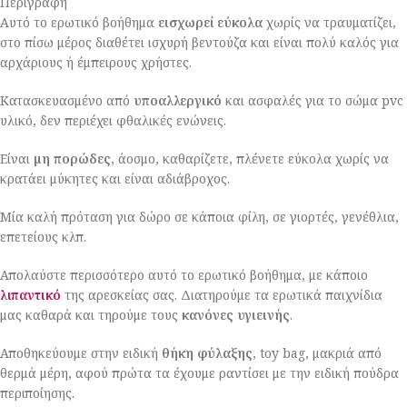
Περιγραφή
Αυτό το ερωτικό βοήθημα
εισχωρεί εύκολα
χωρίς να τραυματίζει,
στο πίσω μέρος διαθέτει ισχυρή βεντούζα και είναι πολύ καλός για
αρχάριους ή έμπειρους χρήστες.
Κατασκευασμένο από
υποαλλεργικό
και ασφαλές για το σώμα pvc
υλικό, δεν περιέχει φθαλικές ενώνεις.
Είναι
μη πορώδες
, άοσμο, καθαρίζετε, πλένετε εύκολα χωρίς να
κρατάει μύκητες και είναι αδιάβροχος.
Μία καλή πρόταση για δώρο σε κάποια φίλη, σε γιορτές, γενέθλια,
επετείους κλπ.
Απολαύστε περισσότερο αυτό το ερωτικό βοήθημα, με κάποιο
λιπαντικό
της αρεσκείας σας. Διατηρούμε τα ερωτικά παιχνίδια
μας καθαρά και τηρούμε τους
κανόνες υγιεινής
.
Αποθηκεύουμε στην ειδική
θήκη φύλαξης
, toy bag, μακριά από
θερμά μέρη, αφού πρώτα τα έχουμε ραντίσει με την ειδική πούδρα
περιποίησης.